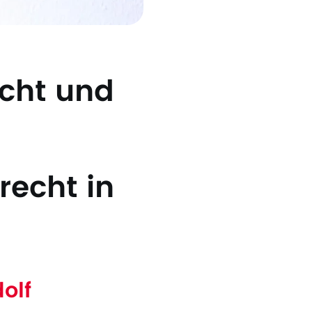
echt und
recht in
olf