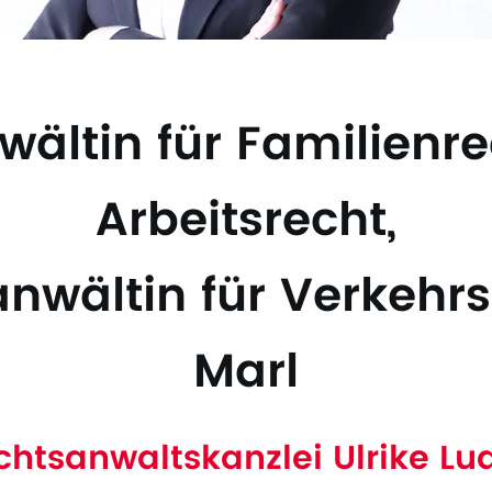
ältin für Familienr
Arbeitsrecht,
nwältin für Verkehrs
Marl
chtsanwaltskanzlei Ulrike Lud