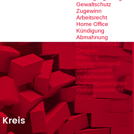
Gewaltschutz
Zugewinn
Arbeitsrecht
Home Office
Kündigung
Abmahnung
Lohn und Gehalt
Zeugnis
Mobbing
Schmerzensgeld
Verkehrsrecht
Verkehrsunfall
Ordnungswidrigkeit
Verkehrsstrafrecht
Kontakt
 Kreis