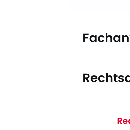
Fachanw
Rechtsa
Re