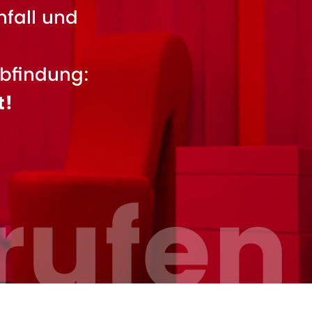
nfall und
bfindung:
t!
rufen