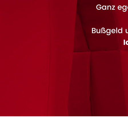
Ganz ega
Bußgeld 
I